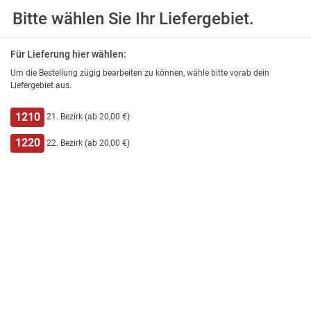
Bitte wählen Sie Ihr Liefergebiet.
Wir haben für Sie geöffnet.
Wir schließen 21:30 Uhr.
Für Lieferung hier wählen:
Um die Bestellung zügig bearbeiten zu können, wähle bitte vorab dein
Liefergebiet aus.
Seafood
1210
21. Bezirk (ab 20,00 €)
Pasta Palermo
1220
22. Bezirk (ab 20,00 €)
mit Tomatensauce, Thunfisch, Zwiebel, Knoblauch
13,90 €
Pasta Shrimps
in Oberssauce mit frischen Tomaten und Basilikum